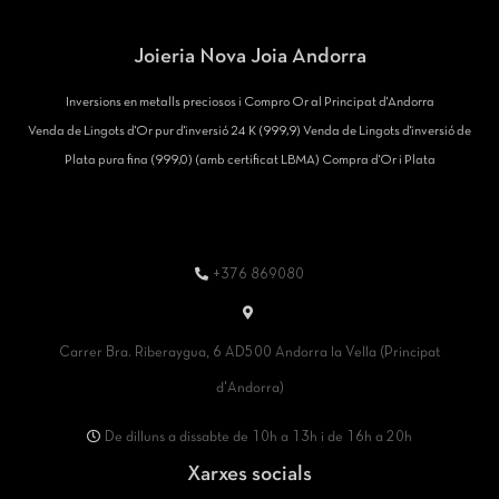
Joieria Nova Joia Andorra
Inversions en metalls preciosos i Compro Or al Principat d'Andorra
Venda de Lingots d'Or pur d'inversió 24 K (999,9) Venda de Lingots d'inversió de
Plata pura fina (999,0) (amb certificat LBMA) Compra d'Or i Plata
+376 869080
Carrer Bra. Riberaygua, 6 AD500 Andorra la Vella (Principat
d'Andorra)
De dilluns a dissabte de 10h a 13h i de 16h a 20h
Xarxes socials