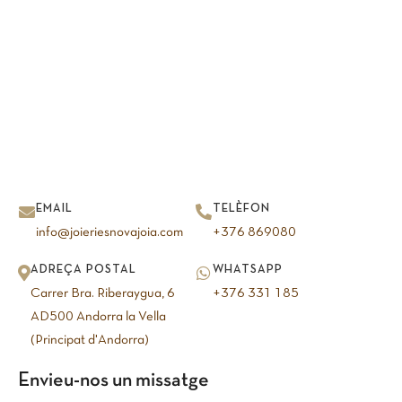
EMAIL
TELÈFON
info@joieriesnovajoia.com
+376 869080
ADREÇA POSTAL
WHATSAPP
Carrer Bra. Riberaygua, 6
+376 331 185
AD500 Andorra la Vella
(Principat d'Andorra)
Envieu-nos un missatge