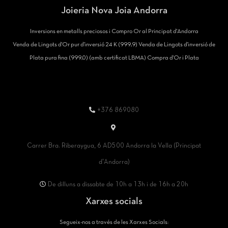
Joieria Nova Joia Andorra
Inversions en metalls preciosos i Compro Or al Principat d'Andorra
Venda de Lingots d'Or pur d'inversió 24 K (999,9) Venda de Lingots d'inversió de
Plata pura fina (999,0) (amb certificat LBMA) Compra d'Or i Plata
+376 869080
Carrer Bra. Riberaygua, 6 AD500 Andorra la Vella (Principat
d'Andorra)
De dilluns a dissabte de 10h a 13h i de 16h a 20h
Xarxes socials
Segueix-nos a través de les Xarxes Socials: