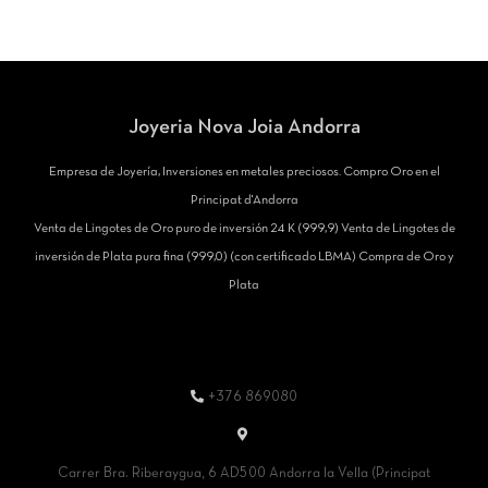
Joyeria Nova Joia Andorra
Empresa de Joyería, Inversiones en metales preciosos. Compro Oro en el
Principat d'Andorra
Venta de Lingotes de Oro puro de inversión 24 K (999,9) Venta de Lingotes de
inversión de Plata pura fina (999,0) (con certificado LBMA) Compra de Oro y
Plata
+376 869080
Carrer Bra. Riberaygua, 6 AD500 Andorra la Vella (Principat