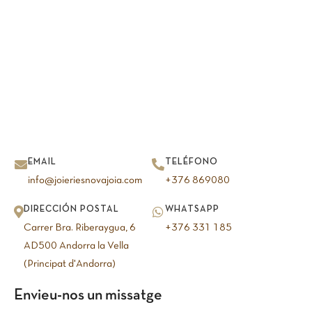
EMAIL
TELÉFONO
info@joieriesnovajoia.com
+376 869080
DIRECCIÓN POSTAL
WHATSAPP
Carrer Bra. Riberaygua, 6
+376 331 185
AD500 Andorra la Vella
(Principat d'Andorra)
Envieu-nos un missatge