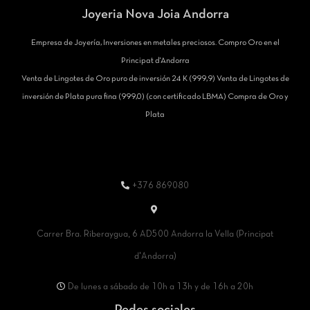
Joyeria Nova Joia Andorra
Empresa de Joyería, Inversiones en metales preciosos. Compro Oro en el
Principat d'Andorra
Venta de Lingotes de Oro puro de inversión 24 K (999,9) Venta de Lingotes de
inversión de Plata pura fina (999,0) (con certificado LBMA) Compra de Oro y
Plata
+376 869080
Carrer Bra. Riberaygua, 6 AD500 Andorra la Vella (Principat
d'Andorra)
De lunes a sábado de 10h a 13h y de 16h a 20h