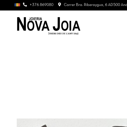
+376 869080
Carrer Bra. Riberaygua, 6 AD500 Ando