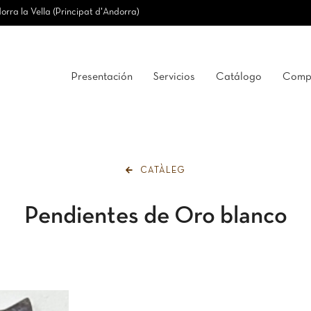
rra la Vella (Principat d'Andorra)
Presentación
Servicios
Catálogo
Compr
CATÀLEG
Pendientes de Oro blanco