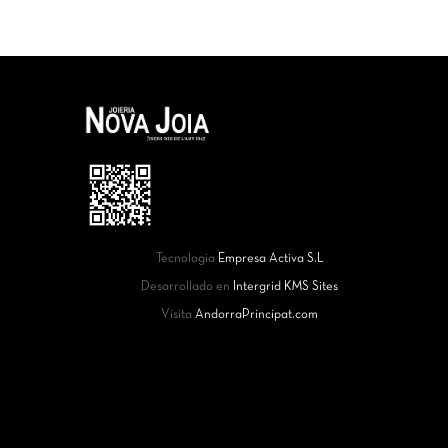
Tecnologia
Empresa Activa S.L
Desarrollado en
Intergrid KMS Sites
Visita
AndorraPrincipat.com