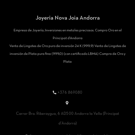
Joyeria Nova Joia Andorra
Empresa de Joyería, Inversiones en metales preciosos. Compro Oro en el
Principat d'Andorra
Venta de Lingotes de Oro puro de inversión 24 K (999,9) Venta de Lingotes de
inversión de Plata pura fina (999,0) (con certificado LBMA) Compra de Oro y
Plata
+376 869080
Carrer Bra. Riberaygua, 6 AD500 Andorra la Vella (Principat
d'Andorra)